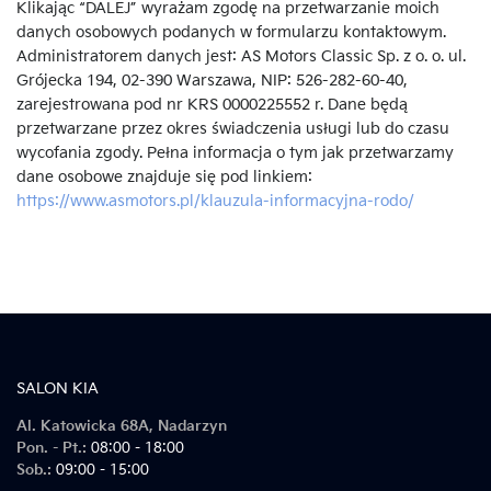
Klikając “DALEJ” wyrażam zgodę na przetwarzanie moich
danych osobowych podanych w formularzu kontaktowym.
Administratorem danych jest: AS Motors Classic Sp. z o. o. ul.
Grójecka 194, 02-390 Warszawa, NIP: 526-282-60-40,
zarejestrowana pod nr KRS 0000225552 r. Dane będą
przetwarzane przez okres świadczenia usługi lub do czasu
wycofania zgody. Pełna informacja o tym jak przetwarzamy
dane osobowe znajduje się pod linkiem:
https://www.asmotors.pl/klauzula-informacyjna-rodo/
SALON KIA
Al. Katowicka 68A, Nadarzyn
Pon. - Pt.:
08:00 - 18:00
Sob.:
09:00 - 15:00