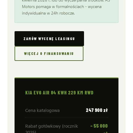
kwietnia 2026 r. lub do wyczerpania środków. AS
Motors pomaga w formalnościach - wycena
indywidualna w 24h robocze.
ZAMÓW WYCENĘ LEASINGU
WIĘCEJ O FINANSOWANIU
KIA EV6 AIR 84 KWH 229 KM RWD
247 900 zł
Cena katalogowa
– 55 000
Rabat gotówkowy (rocznik
2025)