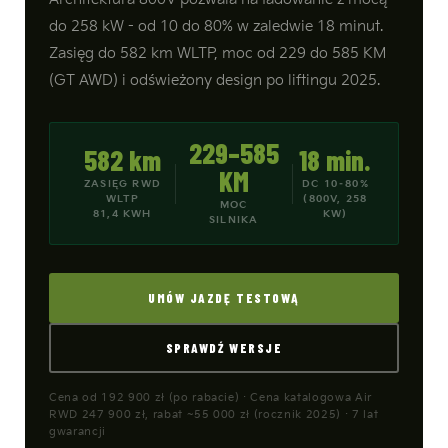
do 258 kW - od 10 do 80% w zaledwie 18 minut.
Zasięg do 582 km WLTP, moc od 229 do 585 KM
(GT AWD) i odświeżony design po liftingu 2025.
229–585
582 km
18 min.
KM
ZASIĘG RWD
DC 10–80%
WLTP
(800V, 258
MOC
81,4 KWH
KW)
SILNIKA
UMÓW JAZDĘ TESTOWĄ
SPRAWDŹ WERSJE
Cena od 192 900 zł (po rabacie) · Cena katalogowa Air
RWD 247 900 zł, rabat ~55 000 zł (rocznik 2025) · 7 lat
gwarancji