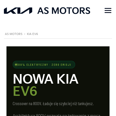
AS MOTORS
>
KIA EV6
100% ELEKTRYCZNY · ZERO EMISJI
NOWA KIA
EV6
Crossover na 800V. Ładuje się szybciej niż tankujesz.
Architektura 800V pozwala na ładowanie z mocą