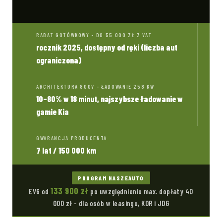
RABAT GOTÓWKOWY - DO 55 000 ZŁ Z VAT
rocznik 2025, dostępny od ręki (liczba aut
ograniczona)
ARCHITEKTURA 800V - ŁADOWANIE 258 KW
10–80% w 18 minut, najszybsze ładowanie w
gamie Kia
GWARANCJA PRODUCENTA
7 lat / 150 000 km
PROGRAM NASZEAUTO
133 900 zł
EV6 od
po uwzględnieniu max. dopłaty 40
000 zł - dla osób w leasingu, KDR i JDG