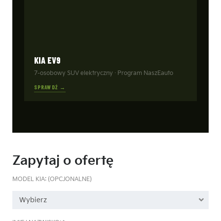
KIA EV9
7-osobowy SUV elektryczny · Program NaszEauto
SPRAWDŹ →
Zapytaj o ofertę
MODEL KIA: (OPCJONALNE)
Wybierz