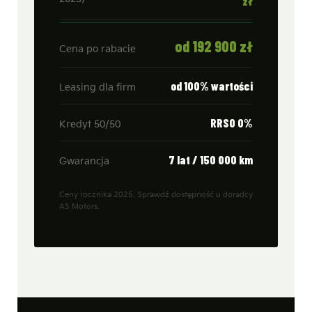
zł
od 192 900 zł
Cena po rabacie
od 100% wartości
Leasing dla firm
RRSO 0%
Kredyt 50/50
7 lat / 150 000 km
Gwarancja
Ceny rocznika 2025. Sprawdź dostępność u doradcy
AS Motors.