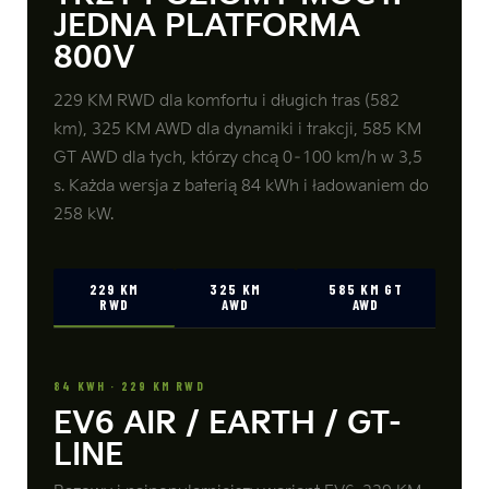
JEDNA PLATFORMA
800V
229 KM RWD dla komfortu i długich tras (582
km), 325 KM AWD dla dynamiki i trakcji, 585 KM
GT AWD dla tych, którzy chcą 0–100 km/h w 3,5
s. Każda wersja z baterią 84 kWh i ładowaniem do
258 kW.
229 KM
325 KM
585 KM GT
RWD
AWD
AWD
84 KWH · 229 KM RWD
EV6 AIR / EARTH / GT-
LINE