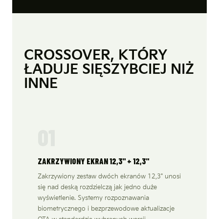
CROSSOVER, KTÓRY
ŁADUJE SIĘ
SZYBCIEJ NIŻ
INNE
01
ZAKRZYWIONY EKRAN 12,3" + 12,3"
Zakrzywiony zestaw dwóch ekranów 12,3" unosi
się nad deską rozdzielczą jak jedno duże
wyświetlenie. Systemy rozpoznawania
biometrycznego i bezprzewodowe aktualizacje