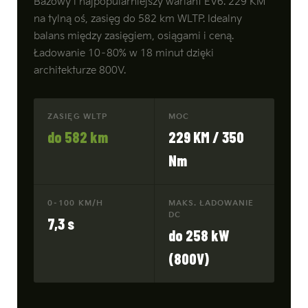
Bazowy i najpopularniejszy wariant EV6. 229 KM
na tylną oś, zasięg do 582 km WLTP. Idealny
balans między zasięgiem, osiągami i ceną.
Ładowanie 10–80% w 18 minut dzięki
architekturze 800V.
ZASIĘG WLTP
MOC
do 582 km
229 KM / 350
Nm
0–100 KM/H
MAKS. ŁADOWANIE
DC
7,3 s
do 258 kW
(800V)