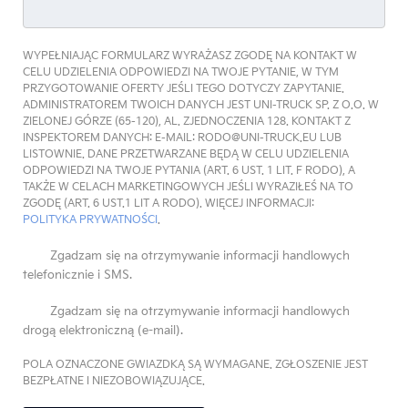
WYPEŁNIAJĄC FORMULARZ WYRAŻASZ ZGODĘ NA KONTAKT W
CELU UDZIELENIA ODPOWIEDZI NA TWOJE PYTANIE, W TYM
PRZYGOTOWANIE OFERTY JEŚLI TEGO DOTYCZY ZAPYTANIE.
ADMINISTRATOREM TWOICH DANYCH JEST UNI-TRUCK SP. Z O.O. W
ZIELONEJ GÓRZE (65-120), AL. ZJEDNOCZENIA 128. KONTAKT Z
INSPEKTOREM DANYCH: E-MAIL: RODO@UNI-TRUCK.EU LUB
LISTOWNIE. DANE PRZETWARZANE BĘDĄ W CELU UDZIELENIA
ODPOWIEDZI NA TWOJE PYTANIA (ART. 6 UST. 1 LIT. F RODO), A
TAKŻE W CELACH MARKETINGOWYCH JEŚLI WYRAZIŁEŚ NA TO
ZGODĘ (ART. 6 UST.1 LIT A RODO). WIĘCEJ INFORMACJI:
POLITYKA PRYWATNOŚCI
.
Zgadzam się na otrzymywanie informacji handlowych
telefonicznie i SMS.
Zgadzam się na otrzymywanie informacji handlowych
drogą elektroniczną (e-mail).
POLA OZNACZONE GWIAZDKĄ SĄ WYMAGANE. ZGŁOSZENIE JEST
BEZPŁATNE I NIEZOBOWIĄZUJĄCE.