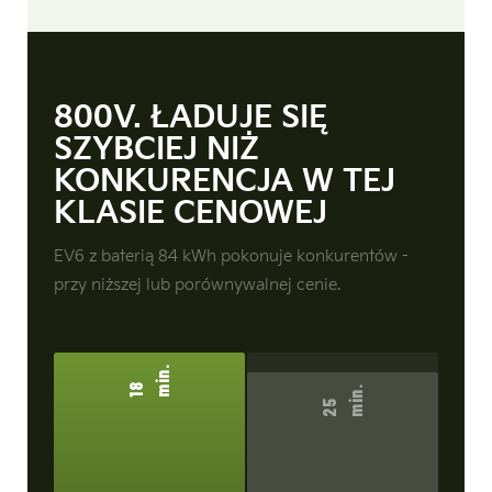
800V. ŁADUJE SIĘ
SZYBCIEJ NIŻ
KONKURENCJA W TEJ
KLASIE CENOWEJ
EV6 z baterią 84 kWh pokonuje konkurentów -
przy niższej lub porównywalnej cenie.
.
1
8 m
i
n
.
2
5
m
i
n