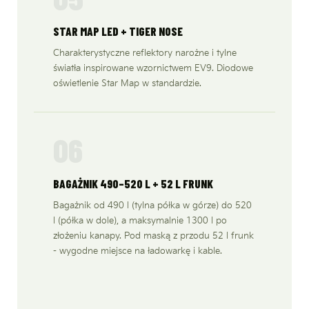
STAR MAP LED + TIGER NOSE
Charakterystyczne reflektory narożne i tylne
światła inspirowane wzornictwem EV9. Diodowe
oświetlenie Star Map w standardzie.
06
BAGAŻNIK 490–520 L + 52 L FRUNK
Bagażnik od 490 l (tylna półka w górze) do 520
l (półka w dole), a maksymalnie 1300 l po
złożeniu kanapy. Pod maską z przodu 52 l frunk
- wygodne miejsce na ładowarkę i kable.