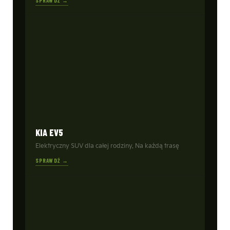
SPRAWDŹ →
KIA EV5
Elektryczny SUV dla całej rodziny. Na każdą trasę
SPRAWDŹ →