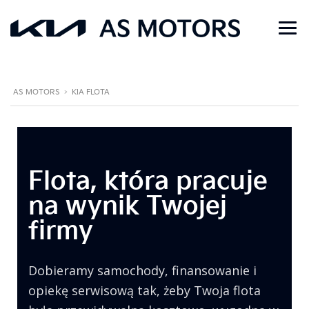
AS MOTORS
>
KIA FLOTA
Flota, która pracuje
na wynik Twojej
firmy
Dobieramy samochody, finansowanie i
opiekę serwisową tak, żeby Twoja flota