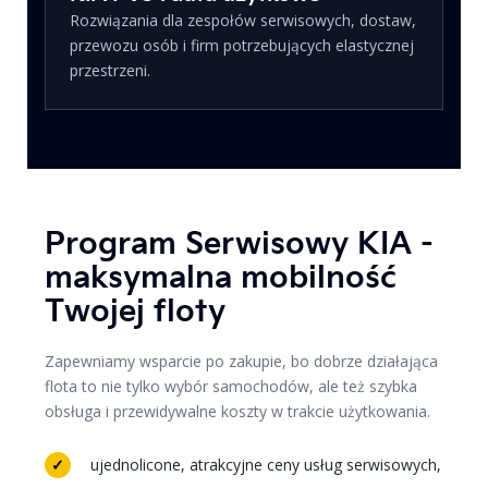
Rozwiązania dla zespołów serwisowych, dostaw,
przewozu osób i firm potrzebujących elastycznej
przestrzeni.
Program Serwisowy KIA -
maksymalna mobilność
Twojej floty
Zapewniamy wsparcie po zakupie, bo dobrze działająca
flota to nie tylko wybór samochodów, ale też szybka
obsługa i przewidywalne koszty w trakcie użytkowania.
ujednolicone, atrakcyjne ceny usług serwisowych,
✓