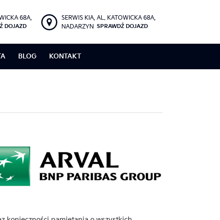
OWICKA 68A,
SERWIS KIA, AL. KATOWICKA 68A,
Ź DOJAZD
NADARZYN
SPRAWDŹ DOJAZD
TA
BLOG
KONTAKT
ez konieczności pamiętania o wszystkich