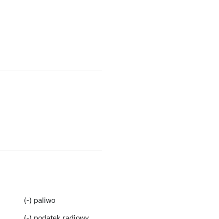
(-) paliwo
(-) podatek radiowy