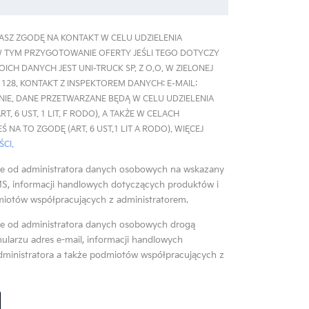
SZ ZGODĘ NA KONTAKT W CELU UDZIELENIA
W TYM PRZYGOTOWANIE OFERTY JEŚLI TEGO DOTYCZY
CH DANYCH JEST UNI-TRUCK SP. Z O.O. W ZIELONEJ
A 128. KONTAKT Z INSPEKTOREM DANYCH: E-MAIL:
IE. DANE PRZETWARZANE BĘDĄ W CELU UDZIELENIA
. 6 UST. 1 LIT. F RODO), A TAKŻE W CELACH
NA TO ZGODĘ (ART. 6 UST.1 LIT A RODO). WIĘCEJ
CI.
e od administratora danych osobowych na wskazany
MS, informacji handlowych dotyczących produktów i
miotów współpracujących z administratorem.
e od administratora danych osobowych drogą
ularzu adres e-mail, informacji handlowych
dministratora a także podmiotów współpracujących z