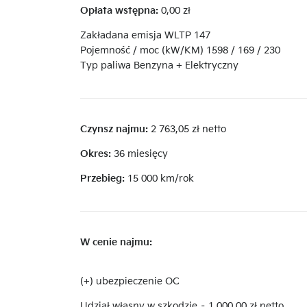
Opłata wstępna:
0,00 zł
Zakładana emisja WLTP 147
Pojemność / moc (kW/KM)
1598 / 169 / 230
Typ paliwa Benzyna + Elektryczny
Czynsz najmu:
2 763,05 zł netto
Okres:
36 miesięcy
Przebieg:
15 000 km/rok
W cenie najmu:
(+) ubezpieczenie OC
Udział własny w szkodzie – 1 000,00 zł netto