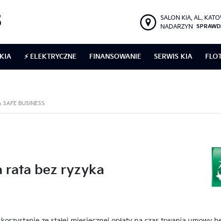
SALON KIA, AL. KAT
NADARZYN
SPRAWD
KIA
⚡ ELEKTRYCZNE
FINANSOWANIE
SERWIS KIA
FLO
A SAFE BUSINESS
 rata bez ryzyka
korzystanie ze stałej miesięcznej opłaty na czas trwania umowy b