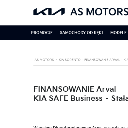
PROMOCJE
SAMOCHODY OD RĘKI
MODELE 
AS MOTORS
>
KIA SORENTO – FINANSOWANIE ARVAL – KI
FINANSOWANIE Arval
KIA SAFE Business – Stała
Wynajem Długoterminowy w Arval
pozwala na s