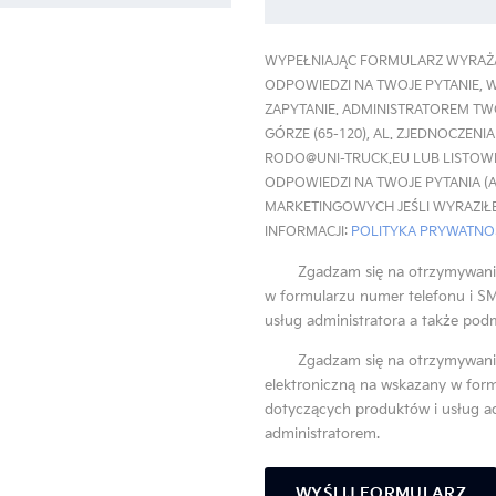
WYPEŁNIAJĄC FORMULARZ WYRAŻA
ODPOWIEDZI NA TWOJE PYTANIE, 
ZAPYTANIE. ADMINISTRATOREM TWOI
GÓRZE (65-120), AL. ZJEDNOCZENI
RODO@UNI-TRUCK.EU LUB LISTOWN
ODPOWIEDZI NA TWOJE PYTANIA (ART
MARKETINGOWYCH JEŚLI WYRAZIŁEŚ 
INFORMACJI:
POLITYKA PRYWATNOŚ
Zgadzam się na otrzymywani
w formularzu numer telefonu i S
usług administratora a także pod
Zgadzam się na otrzymywani
elektroniczną na wskazany w form
dotyczących produktów i usług a
administratorem.