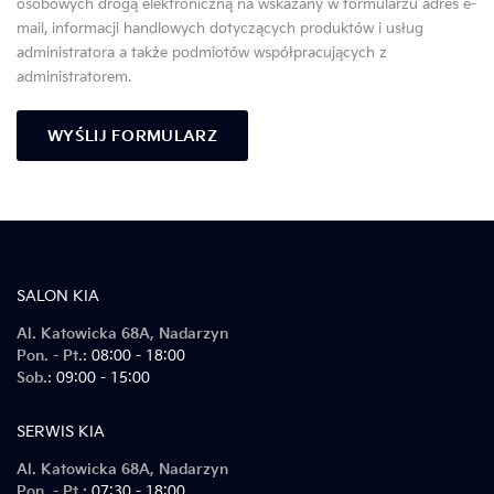
osobowych drogą elektroniczną na wskazany w formularzu adres e-
mail, informacji handlowych dotyczących produktów i usług
administratora a także podmiotów współpracujących z
administratorem.
Alternative:
SALON KIA
Al. Katowicka 68A, Nadarzyn
Pon. - Pt.:
08:00 - 18:00
Sob.:
09:00 - 15:00
SERWIS KIA
Al. Katowicka 68A, Nadarzyn
Pon. - Pt.:
07:30 - 18:00