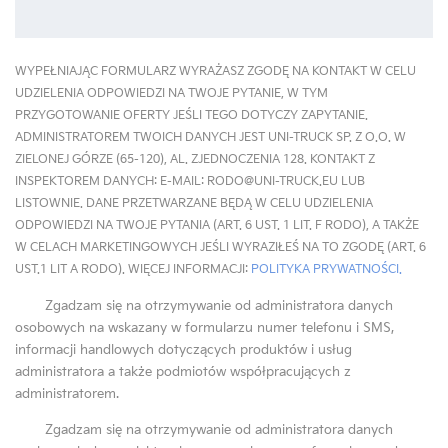
WYPEŁNIAJĄC FORMULARZ WYRAŻASZ ZGODĘ NA KONTAKT W CELU
UDZIELENIA ODPOWIEDZI NA TWOJE PYTANIE, W TYM
PRZYGOTOWANIE OFERTY JEŚLI TEGO DOTYCZY ZAPYTANIE.
ADMINISTRATOREM TWOICH DANYCH JEST UNI-TRUCK SP. Z O.O. W
ZIELONEJ GÓRZE (65-120), AL. ZJEDNOCZENIA 128. KONTAKT Z
INSPEKTOREM DANYCH: E-MAIL: RODO@UNI-TRUCK.EU LUB
LISTOWNIE. DANE PRZETWARZANE BĘDĄ W CELU UDZIELENIA
ODPOWIEDZI NA TWOJE PYTANIA (ART. 6 UST. 1 LIT. F RODO), A TAKŻE
W CELACH MARKETINGOWYCH JEŚLI WYRAZIŁEŚ NA TO ZGODĘ (ART. 6
UST.1 LIT A RODO). WIĘCEJ INFORMACJI:
POLITYKA PRYWATNOŚCI.
Zgadzam się na otrzymywanie od administratora danych
osobowych na wskazany w formularzu numer telefonu i SMS,
informacji handlowych dotyczących produktów i usług
administratora a także podmiotów współpracujących z
administratorem.
Zgadzam się na otrzymywanie od administratora danych