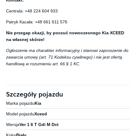
Kontakt:
Centrala:
+48 224 604 933
Patryk Kacała:
+48 661 611 576
Nie przegap okazji, by poczuć nowoczesnego Kia XCEED
na własnej skórze!
Ogłoszenie ma charakter informacyjny i stanowi zaproszenie do
zawarcia umowy (art. 71 Kodeksu cywilnego) i nie jest ofertą
handlową w rozumieniu art. 66 § 1 KC.
Szczegóły pojazdu
Marka pojazdu
Kia
Model pojazdu
Xceed
Wersja
Ver 1 6 T Gdi M Dct
Kolor
Biały