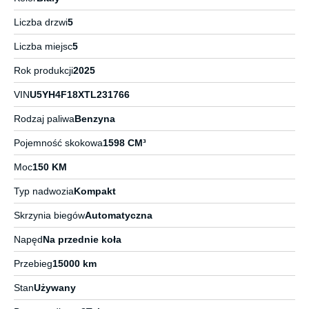
Liczba drzwi
5
Liczba miejsc
5
Rok produkcji
2025
VIN
U5YH4F18XTL231766
Rodzaj paliwa
Benzyna
Pojemność skokowa
1598 CM³
Moc
150 KM
Typ nadwozia
Kompakt
Skrzynia biegów
Automatyczna
Napęd
Na przednie koła
Przebieg
15000 km
Stan
Używany