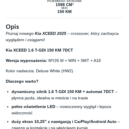
POJEMNOŚĆ SKOKOWA
1598 CM³
MOC
150 KM
Opis
Poznaj nowego
Kia XCEED 2025
– crossover, który zachwyca
wyglądem i osiągami!
Kia XCEED 1.6 T-GDI 150 KM 7DCT
Wersja wyposażenia:
MY26 M + WIN + SMT + A18
Kolor nadwozia: Deluxe White (HW2)
Dlaczego warto?
dynamiczny silnik 1.6 T-GDI 150 KM + automat 7DCT
–
płynna jazda, idealna w mieście i na trasie
pełne oświetlenie LED
– nowoczesny wygląd i lepsza
widoczność
duży ekran 10,25” z nawigacją i CarPlay/Android Auto
–
zawsze w kontakcie i na właściwym kursie