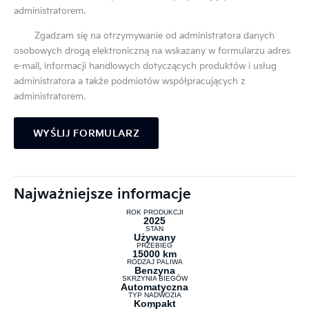
administratorem.
Zgadzam się na otrzymywanie od administratora danych
osobowych drogą elektroniczną na wskazany w formularzu adres
e-mail, informacji handlowych dotyczących produktów i usług
administratora a także podmiotów współpracujących z
administratorem.
Alternative:
Najważniejsze informacje
ROK PRODUKCJI
2025
STAN
Używany
PRZEBIEG
15000 km
RODZAJ PALIWA
Benzyna
SKRZYNIA BIEGÓW
Automatyczna
TYP NADWOZIA
Kompakt