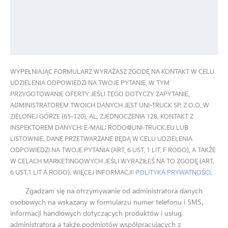
WYPEŁNIAJĄC FORMULARZ WYRAŻASZ ZGODĘ NA KONTAKT W CELU
UDZIELENIA ODPOWIEDZI NA TWOJE PYTANIE, W TYM
PRZYGOTOWANIE OFERTY JEŚLI TEGO DOTYCZY ZAPYTANIE.
ADMINISTRATOREM TWOICH DANYCH JEST UNI-TRUCK SP. Z O.O. W
ZIELONEJ GÓRZE (65-120), AL. ZJEDNOCZENIA 128. KONTAKT Z
INSPEKTOREM DANYCH: E-MAIL: RODO@UNI-TRUCK.EU LUB
LISTOWNIE. DANE PRZETWARZANE BĘDĄ W CELU UDZIELENIA
ODPOWIEDZI NA TWOJE PYTANIA (ART. 6 UST. 1 LIT. F RODO), A TAKŻE
W CELACH MARKETINGOWYCH JEŚLI WYRAZIŁEŚ NA TO ZGODĘ (ART.
6 UST.1 LIT A RODO). WIĘCEJ INFORMACJI:
POLITYKA PRYWATNOŚCI.
Zgadzam się na otrzymywanie od administratora danych
osobowych na wskazany w formularzu numer telefonu i SMS,
informacji handlowych dotyczących produktów i usług
administratora a także podmiotów współpracujących z