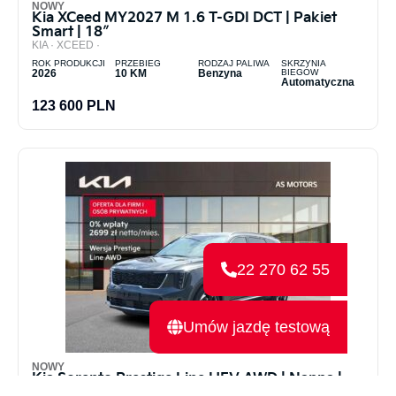
NOWY
Kia XCeed MY2027 M 1.6 T-GDI DCT | Pakiet
Smart | 18″
KIA ·
XCEED ·
ROK PRODUKCJI
PRZEBIEG
RODZAJ PALIWA
SKRZYNIA
2026
10 KM
Benzyna
BIEGÓW
Automatyczna
123 600 PLN
22 270 62 55
Umów jazdę testową
NOWY
Kia Sorento Prestige Line HEV AWD | Nappa |
BOSE | HUD | Arval