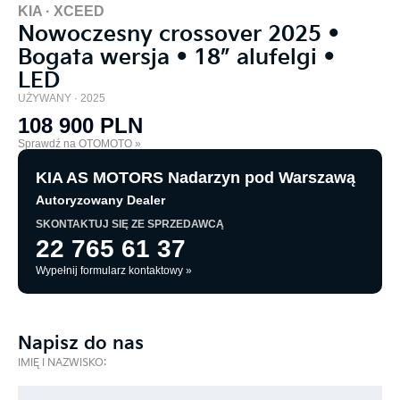
KIA ·
XCEED
Nowoczesny crossover 2025 •
Bogata wersja • 18” alufelgi •
LED
UŻYWANY ·
2025
108 900 PLN
Sprawdź na OTOMOTO »
KIA AS MOTORS Nadarzyn pod Warszawą
Autoryzowany Dealer
SKONTAKTUJ SIĘ ZE SPRZEDAWCĄ
22 765 61 37
Wypełnij formularz kontaktowy »
Napisz do nas
IMIĘ I NAZWISKO: