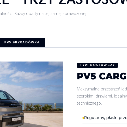
alności. Każdy oparty na tej samej sprawdzonej
PV5 BRYGADÓWKA
TYP: DOSTAWCZY
PV5 CAR
Maksymalna przestrzeń ła
szerokimi drzwiami. Idealny 
technicznego.
Regularny, płaski prz