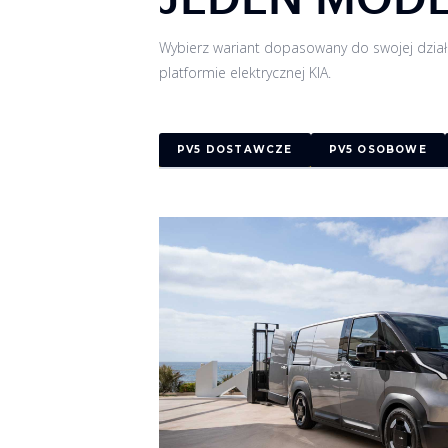
Wybierz wariant dopasowany do swojej dział
platformie elektrycznej KIA.
PV5 DOSTAWCZE
PV5 OSOBOWE