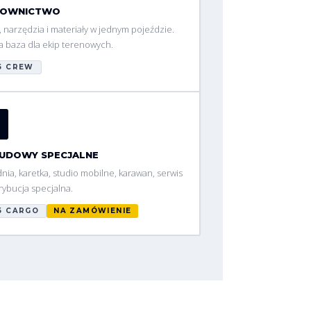
DOWNICTWO
, narzędzia i materiały w jednym pojeździe.
 baza dla ekip terenowych.
5 CREW
UDOWY SPECJALNE
nia, karetka, studio mobilne, karawan, serwis
trybucja specjalna.
5 CARGO
NA ZAMÓWIENIE