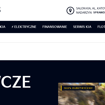
SALON KIA, AL. KAT
NADARZYN
SPRAWD
KIA
⚡ ELEKTRYCZNE
FINANSOWANIE
SERWIS KIA
FLO
CZE
100% ELEKTRYCZNY