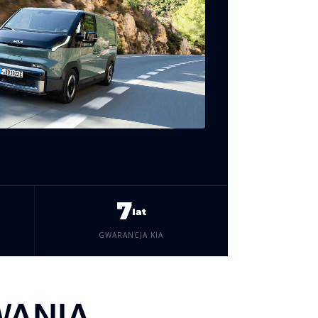
7
lat
GWARANCJA KIA
WANIA