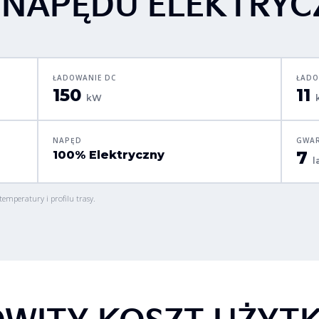
 NAPĘDU ELEKTRY
ŁADOWANIE DC
ŁADO
150
11
kW
NAPĘD
GWAR
7
100% Elektryczny
l
temperatury i profilu trasy.