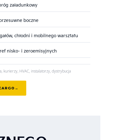
próg załadunkowy
i przesuwne boczne
ałów, chłodni i mobilnego warsztatu
ef nisko- i zeroemisyjnych
a, kurierzy, HVAC, instalatorzy, dystrybucja
 CARGO