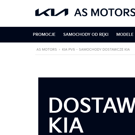
PROMOCJE
SAMOCHODY OD RĘKI
MODELE 
AS MOTORS
>
KIA PV5 – SAMOCHODY DOSTAWCZE KIA
DOSTAW
KIA