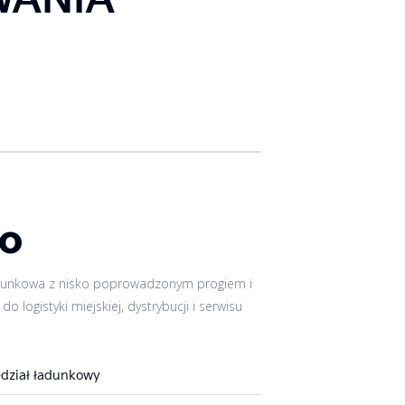
GO
dunkowa z nisko poprowadzonym progiem i
do logistyki miejskiej, dystrybucji i serwisu
edział ładunkowy