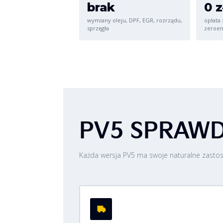
brak
0 z
wymiany oleju, DPF, EGR, rozrządu,
opłata 
sprzęgła
zeroem
PV5 SPRAWD
Każda wersja PV5 ma swoje naturalne zastoso