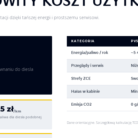
OWITY KOSZT UŻYT
acji dzięki tańszej energii i prostszemu serwisowi.
KATEGORIA
PV5
Energia/paliwo / rok
~5 
Przeglądy i serwis
Niż
ównaniu do diesla
Strefy ZCE
Swo
Hałas w kabinie
Min
Emisja CO2
0 g
5 zł
/km
aliwa dla diesla podobnej
Dane orientacyjne. Szczegółową kalkulację TCO 