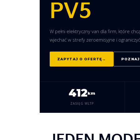
PV5
W pełni elektryczny van dla firm, które chcą
wjechać w strefy zeroemisyjne i ograniczyć
ZAPYTAJ O OFERTĘ
POZNAJ
412
km
ZASIĘG WLTP
JEDEN MODE