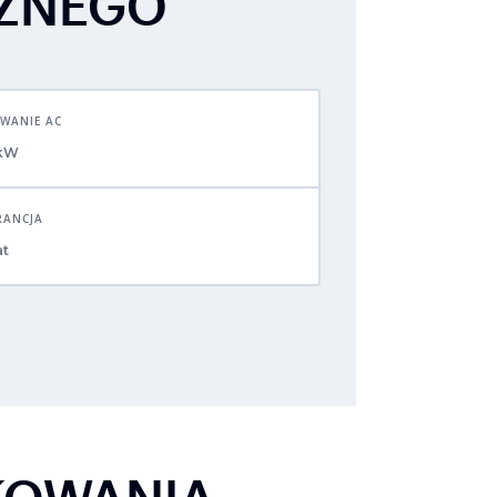
CZNEGO
WANIE AC
kW
ANCJA
at