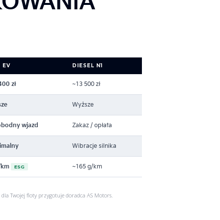
KOWANIA
 EV
DIESEL N1
400 zł
~13 500 zł
sze
Wyższe
bodny wjazd
Zakaz / opłata
imalny
Wibracje silnika
/km
~165 g/km
ESG
dla Twojej floty przygotuje doradca AS Motors.