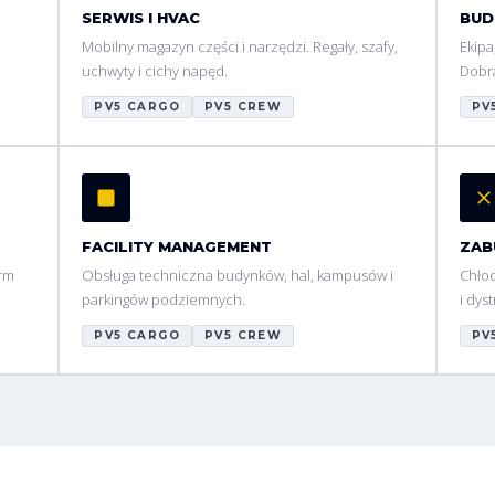
SERWIS I HVAC
BU
i
Mobilny magazyn części i narzędzi. Regały, szafy,
Ekipa
uchwyty i cichy napęd.
Dobra
PV5 CARGO
PV5 CREW
PV
FACILITY MANAGEMENT
ZAB
irm
Obsługa techniczna budynków, hal, kampusów i
Chłod
parkingów podziemnych.
i dys
PV5 CARGO
PV5 CREW
PV