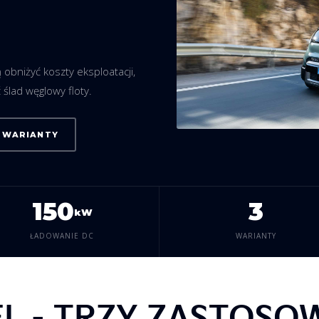
 obniżyć koszty eksploatacji,
 ślad węglowy floty.
 WARIANTY
150
3
kW
ŁADOWANIE DC
WARIANTY
L - TRZY ZASTOSO