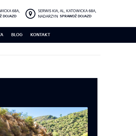
OWICKA 68A,
SERWIS KIA, AL. KATOWICKA 68A,
Ź DOJAZD
NADARZYN
SPRAWDŹ DOJAZD
TA
BLOG
KONTAKT