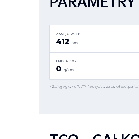
PARAMETRY
ZASIĘG WLTP
412
km
EMISJA CO2
0
g/km
* Zasięg wg cyklu WLTP. Rzeczywisty zależy od obciążenia, 