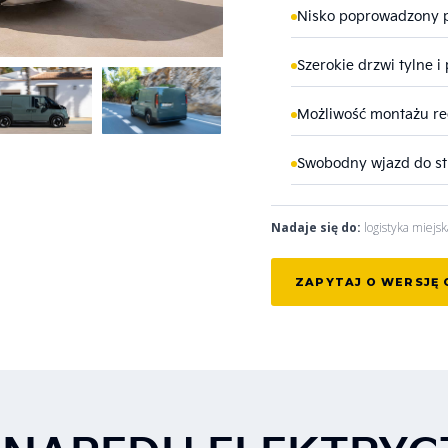
Nisko poprowadzony 
Szerokie drzwi tylne 
Możliwość montażu reg
Swobodny wjazd do str
Nadaje się do:
logistyka miejsk
ZAPYTAJ O WERSJĘ