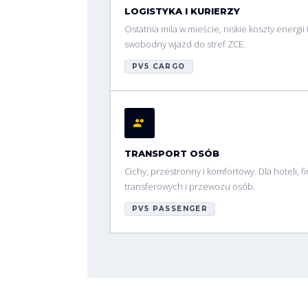
LOGISTYKA I KURIERZY
Ostatnia mila w mieście, niskie koszty energii 
swobodny wjazd do stref ZCE.
PV5 CARGO
TRANSPORT OSÓB
Cichy, przestronny i komfortowy. Dla hoteli, f
transferowych i przewozu osób.
PV5 PASSENGER