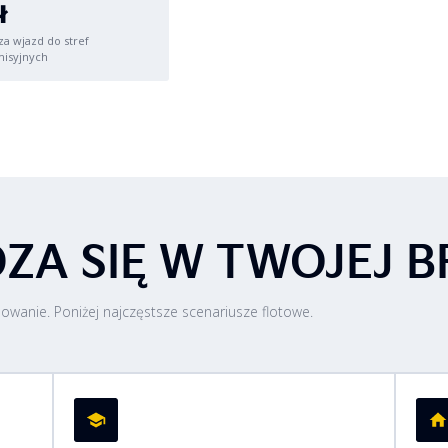
ł
za wjazd do stref
isyjnych
ZA SIĘ W TWOJEJ 
wanie. Poniżej najczęstsze scenariusze flotowe.