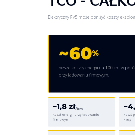
TCO - CAŁK
Elektryczny PV5 może obniżyć koszty eksploat
~60
%
niższe koszty energii na 100 km w por
przy ładowaniu firmowym.
~1,8 zł
~4,
/km
koszt energii przy ładowaniu
koszt p
firmowym
klasy